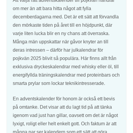
Att välja rätt adventskalender till pojkvän handlar
om mer än att bara hitta något att fylla
decemberdagarna med. Det är ett sätt att förvandla
den mörkaste tiden på året till en höjdpunkt, där
varje liten lucka blir en ny chans att överraska.
Många män uppskattar när gåvor knyter an till
deras intressen – därför har julkalendrar för
pojkvän 2025 blivit så populära. Här finns allt från
exklusiva dryckeskalendrar med whisky eller öl, till
energifyllda träningskalendrar med proteinbars och
smarta prylar som lockar teknikintresserade.
En adventskalender för honom är också ett bevis
på omtanke. Det visar att du lagt tid på att tänka
igenom vad just han gillar, oavsett om det är något
lyxigt, roligt eller helt enkelt gott. Och faktum är att
många par ser kalendern som ett sätt att göra