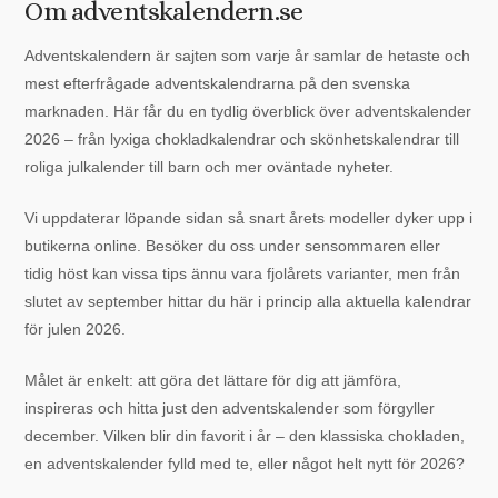
Om adventskalendern.se
Adventskalendern är sajten som varje år samlar de hetaste och
mest efterfrågade adventskalendrarna på den svenska
marknaden. Här får du en tydlig överblick över adventskalender
2026 – från lyxiga chokladkalendrar och skönhetskalendrar till
roliga julkalender till barn och mer oväntade nyheter.
Vi uppdaterar löpande sidan så snart årets modeller dyker upp i
butikerna online. Besöker du oss under sensommaren eller
tidig höst kan vissa tips ännu vara fjolårets varianter, men från
slutet av september hittar du här i princip alla aktuella kalendrar
för julen 2026.
Målet är enkelt: att göra det lättare för dig att jämföra,
inspireras och hitta just den adventskalender som förgyller
december. Vilken blir din favorit i år – den klassiska chokladen,
en adventskalender fylld med te, eller något helt nytt för 2026?