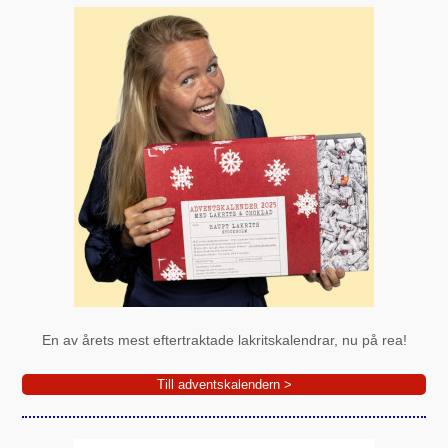
En av årets mest eftertraktade lakritskalendrar, nu på rea!
Till adventskalendern >