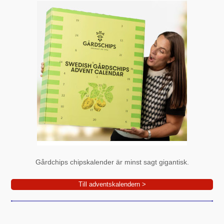
Gårdchips chipskalender är minst sagt gigantisk.
Till adventskalendern >