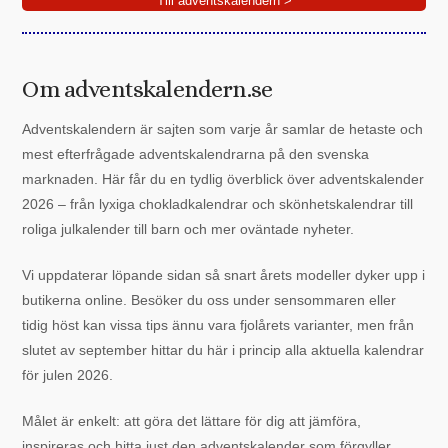
Till adventskalendern >
Om adventskalendern.se
Adventskalendern är sajten som varje år samlar de hetaste och
mest efterfrågade adventskalendrarna på den svenska
marknaden. Här får du en tydlig överblick över adventskalender
2026 – från lyxiga chokladkalendrar och skönhetskalendrar till
roliga julkalender till barn och mer oväntade nyheter.
Vi uppdaterar löpande sidan så snart årets modeller dyker upp i
butikerna online. Besöker du oss under sensommaren eller
tidig höst kan vissa tips ännu vara fjolårets varianter, men från
slutet av september hittar du här i princip alla aktuella kalendrar
för julen 2026.
Målet är enkelt: att göra det lättare för dig att jämföra,
inspireras och hitta just den adventskalender som förgyller